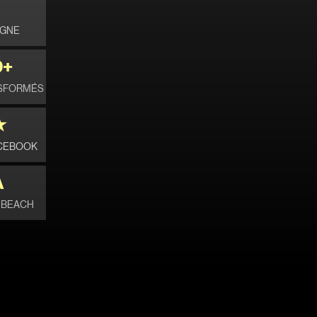
LIGNE
0+
NSFORMÉS
★
ACEBOOK
A
I BEACH