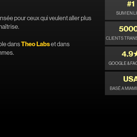
#1
SUIVI EN 
ée pour ceux qui veulent aller plus
maîtrise.
500
CLIENTS TRA
Theo
Labs
ble dans
et dans
mmes.
4.9
GOOGLE & F
US
BASÉ A MIAM