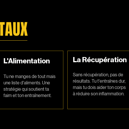
TAUX
La Récupération
L'Alimentation​
Sans récupération, pas de
Tu ne manges de tout mais
résultats. Tu t'entraînes dur,
une liste d'aliments. Une
mais tu dois aider ton corps
stratégie qui soutient ta
à réduire son inflammation.
faim et ton entraînement.