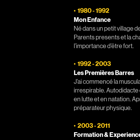
1980 - 1992
•
Mon Enfance
Né dans un petit village
Parents presents et la cha
l’importance d’être fort
.
1992 - 2003
•
Les Premières Barres
J’ai commencé la musculati
irrespirable. Autodidacte 
en lutte et en natation. A
préparateur physique.
2003 - 2011
•
Formation & Experienc