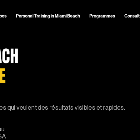
pos
Personal Training in Miami Beach
Programmes
Consult
ACH
E
s qui veulent des résultats visibles et rapides.
au
USA