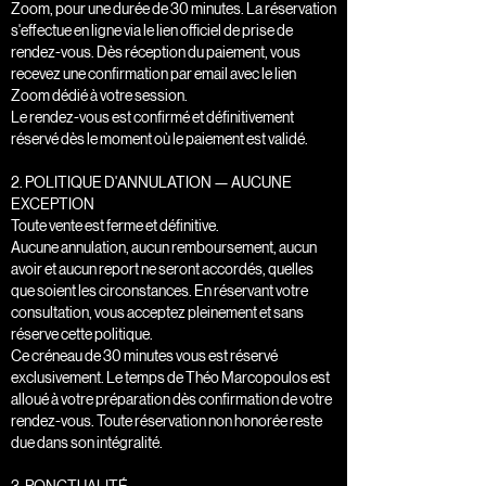
Zoom, pour une durée de 30 minutes. La réservation
s'effectue en ligne via le lien officiel de prise de
rendez-vous. Dès réception du paiement, vous
recevez une confirmation par email avec le lien
Zoom dédié à votre session.
Le rendez-vous est confirmé et définitivement
réservé dès le moment où le paiement est validé.
2. POLITIQUE D'ANNULATION — AUCUNE
EXCEPTION
Toute vente est ferme et définitive.
Aucune annulation, aucun remboursement, aucun
avoir et aucun report ne seront accordés, quelles
que soient les circonstances. En réservant votre
consultation, vous acceptez pleinement et sans
réserve cette politique.
Ce créneau de 30 minutes vous est réservé
exclusivement. Le temps de Théo Marcopoulos est
alloué à votre préparation dès confirmation de votre
rendez-vous. Toute réservation non honorée reste
due dans son intégralité.