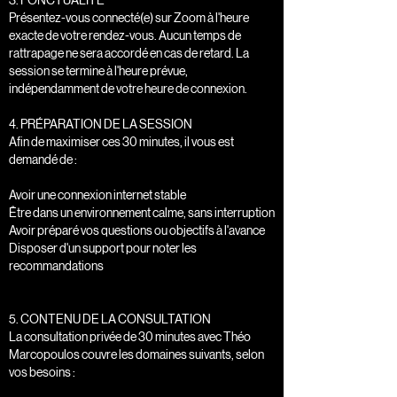
3. PONCTUALITÉ
Présentez-vous connecté(e) sur Zoom à l'heure
exacte de votre rendez-vous. Aucun temps de
rattrapage ne sera accordé en cas de retard. La
session se termine à l'heure prévue,
indépendamment de votre heure de connexion.
4. PRÉPARATION DE LA SESSION
Afin de maximiser ces 30 minutes, il vous est
demandé de :
Avoir une connexion internet stable
Être dans un environnement calme, sans interruption
Avoir préparé vos questions ou objectifs à l'avance
Disposer d'un support pour noter les
recommandations
5. CONTENU DE LA CONSULTATION
La consultation privée de 30 minutes avec Théo
Marcopoulos couvre les domaines suivants, selon
vos besoins :