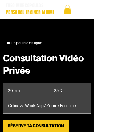
THEO MARCOPOULOS —
PERSONAL TRAINER MIAMI
Disponible en ligne
Consultation Vidéo
Privée
89
euros
30 min
3
89 €
0
m
Online via WhatsApp / Zoom / Facetime
i
n
RÉSERVE TA CONSULTATION