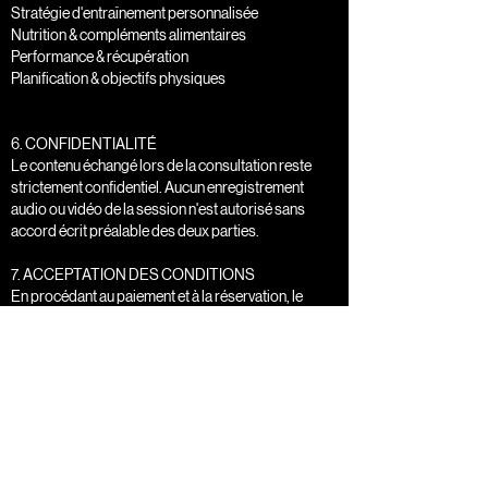
Stratégie d'entraînement personnalisée
Nutrition & compléments alimentaires
Performance & récupération
Planification & objectifs physiques
6. CONFIDENTIALITÉ
Le contenu échangé lors de la consultation reste
strictement confidentiel. Aucun enregistrement
audio ou vidéo de la session n'est autorisé sans
accord écrit préalable des deux parties.
7. ACCEPTATION DES CONDITIONS
En procédant au paiement et à la réservation, le
client reconnaît avoir lu, compris et accepté
l'intégralité des présentes conditions, notamment la
politique de non-remboursement et de non-
annulation.
T-Nice Trainer LLC — Miami Beach, Florida
Contact : [email] | [site web]